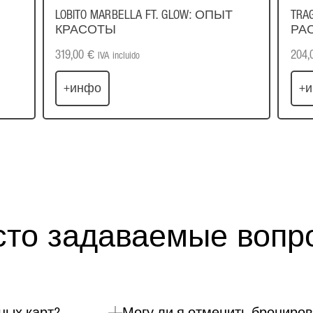
LOBITO MARBELLA FT. GLOW: ОПЫТ
TRA
КРАСОТЫ
РА
319,00
€
204,
IVA incluido
+инфо
+
сто задаваемые вопр
ных карт?
Могу ли я отменить брониро