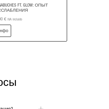
GABUCHES FT. GLOW: ОПЫТ
ССЛАБЛЕНИЯ
00
€
IVA incluido
инфо
осы
вание?