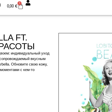
0
U
0,00
€
LA FT.
КРАСОТЫ
двоем: индивидуальный уход
, сопровождаемый вкусным
rbella. Обновите свою кожу,
моментами с кем-то