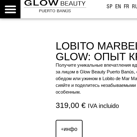
SP
EN
FR
R
LOBITO MARBEL
GLOW: ОПЫТ 
Получите уникальные впечатления в
за лицом в Glow Beauty Puerto Banús
обедом или ужином в Lobito de Mar Ma
сияйте и поделитесь незабываемыми 
особенным.
319,00
€
IVA incluido
+инфо