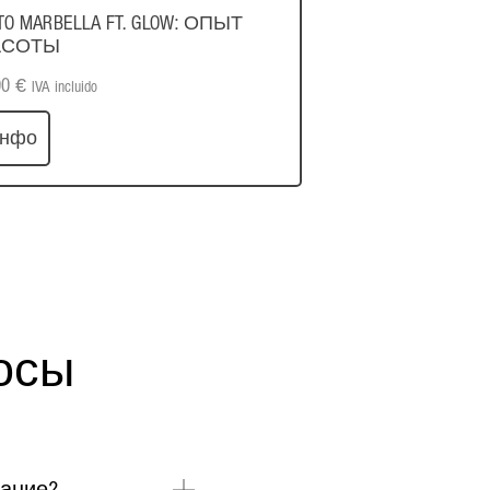
ITO MARBELLA FT. GLOW: ОПЫТ
АСОТЫ
00
€
IVA incluido
инфо
осы
вание?