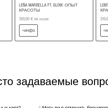
LEÑA MARBELLA FT. GLOW: ОПЫТ
LOB
КРАСОТЫ
КР
350,00
€
319,
IVA incluido
+инфо
+
сто задаваемые вопр
ных карт?
Могу ли я отменить брониро