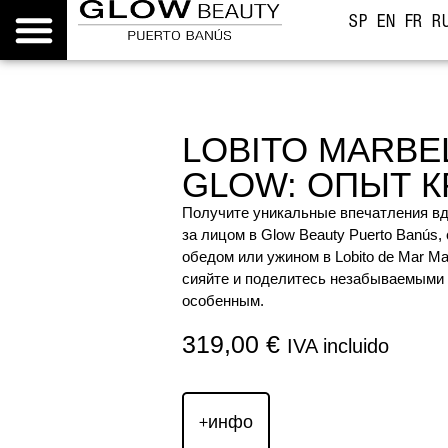
SP
EN
FR
R
LOBITO MARBEL
GLOW: ОПЫТ 
Получите уникальные впечатления в
за лицом в Glow Beauty Puerto Banús
обедом или ужином в Lobito de Mar Ma
сияйте и поделитесь незабываемыми 
особенным.
319,00
€
IVA incluido
+инфо