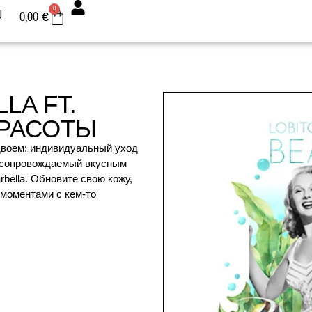
0
U
0,00
€
LA FT.
КРАСОТЫ
двоем: индивидуальный уход
, сопровождаемый вкусным
rbella. Обновите свою кожу,
моментами с кем-то