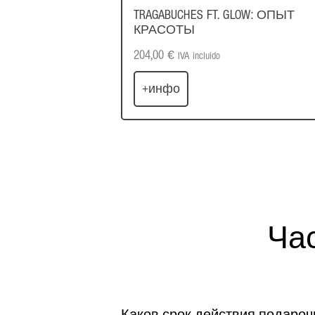
TRAGABUCHES FT. GLOW: ОПЫТ
КРАСОТЫ
204,00
€
IVA incluido
+инфо
Ча
Каков срок действия подароч