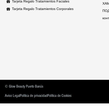
Tarjeta Regalo Tratamientos Faciales
XA
Tarjeta Regalo Tratamientos Corporales
ПО
кон
© Glow Beauty Puerto Banús
Aviso Legal
Política de privacidad
Política de Cookies