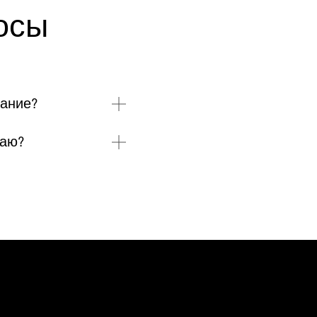
осы
вание?
даю?