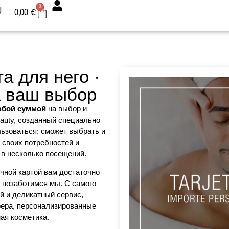
0
U
0,00
€
а для него ·
 ваш выбор
юбой суммой
на выбор и
auty, созданный специально
льзоваться: сможет выбрать и
 своих потребностей и
 в несколько посещений.
очной картой вам достаточно
 позаботимся мы. С самого
й и деликатный сервис,
ера, персонализированные
ая косметика.