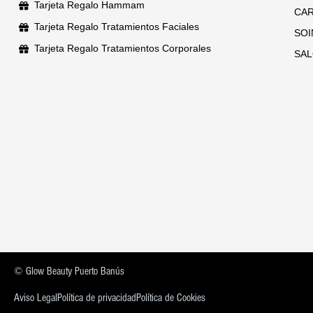
Tarjeta Regalo Hammam
CAR
Tarjeta Regalo Tratamientos Faciales
SOI
Tarjeta Regalo Tratamientos Corporales
SAL
© Glow Beauty Puerto Banús
Aviso Legal
Política de privacidad
Política de Cookies