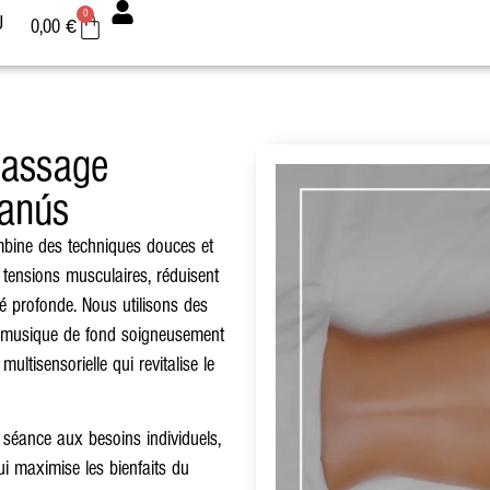
0
U
0,00
€
assage
Banús
bine des techniques douces et
tensions musculaires, réduisent
ité profonde. Nous utilisons des
ne musique de fond soigneusement
ultisensorielle qui revitalise le
séance aux besoins individuels,
ui maximise les bienfaits du